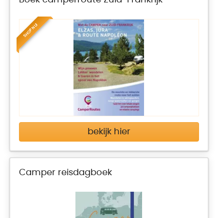
Boek camperroute Zuid-Frankrijk
SHOP NU!
bekijk hier
Camper reisdagboek